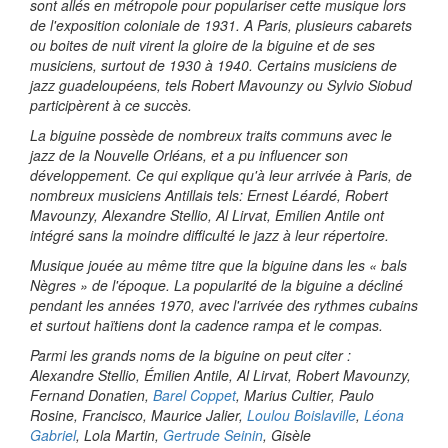
sont allés en métropole pour populariser cette musique lors
de l'exposition coloniale de 1931. A Paris, plusieurs cabarets
ou boites de nuit virent la gloire de la biguine et de ses
musiciens, surtout de 1930 à 1940. Certains musiciens de
jazz guadeloupéens, tels Robert Mavounzy ou Sylvio Siobud
participèrent à ce succès.
La biguine possède de nombreux traits communs avec le
jazz de la Nouvelle Orléans, et a pu influencer son
développement. Ce qui explique qu'à leur arrivée à Paris, de
nombreux musiciens Antillais tels: Ernest Léardé, Robert
Mavounzy, Alexandre Stellio, Al Lirvat, Emilien Antile ont
intégré sans la moindre difficulté le jazz à leur répertoire.
Musique jouée au même titre que la biguine dans les « bals
Nègres » de l'époque. La popularité de la biguine a décliné
pendant les années 1970, avec l'arrivée des rythmes cubains
et surtout haïtiens dont la cadence rampa et le compas.
Parmi les grands noms de la biguine on peut citer :
Alexandre Stellio, Émilien Antile, Al Lirvat, Robert Mavounzy,
Fernand Donatien,
Barel Coppet
, Marius Cultier, Paulo
Rosine, Francisco, Maurice Jalier,
Loulou Boislaville
,
Léona
Gabriel
, Lola Martin,
Gertrude Seinin
, Gisèle